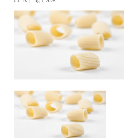
da
LFK
|
Lug 1, 2025