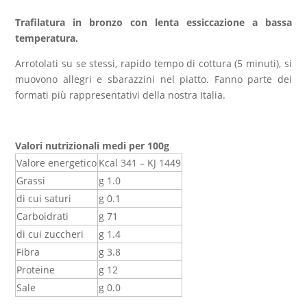
Trafilatura in bronzo con lenta essiccazione a bassa
temperatura.
Arrotolati su se stessi, rapido tempo di cottura (5 minuti), si
muovono allegri e sbarazzini nel piatto. Fanno parte dei
formati più rappresentativi della nostra Italia.
Valori nutrizionali medi per 100g
Valore energetico
Kcal 341 – KJ 1449
Grassi
g 1.0
di cui saturi
g 0.1
Carboidrati
g 71
di cui zuccheri
g 1.4
Fibra
g 3.8
Proteine
g 12
Sale
g 0.0