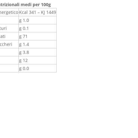
utrizionali medi per 100g
nergetico
Kcal 341 – KJ 1449
g 1.0
turi
g 0.1
ati
g 71
uccheri
g 1.4
g 3.8
g 12
g 0.0