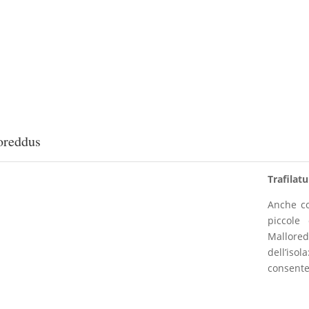
oreddus
Trafilat
Anche co
piccole
Mallored
dell’is
consente 